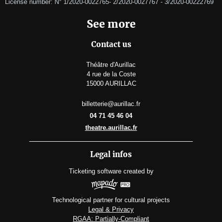
License number: N° 1/2020-0022765- 2/2020-0027767 - 3/2020-00222769
See more
Contact us
Théâtre d'Aurillac
4 rue de la Coste
15000 AURILLAC
billetterie@aurillac.fr
04 71 45 46 04
theatre.aurillac.fr
Legal infos
Ticketing software
created by
Technological partner for cultural projects
Legal & Privacy
RGAA: Partially-Compliant