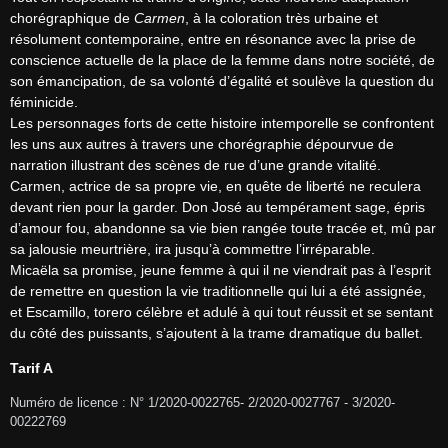
chorégraphique de 
Carmen
, à la coloration très urbaine et 
résolument contemporaine, entre en résonance avec la prise de 
conscience actuelle de la place de la femme dans notre société, de 
son émancipation, de sa volonté d’égalité et soulève la question du 
féminicide.

Les personnages forts de cette histoire intemporelle se confrontent 
les uns aux autres à travers une chorégraphie dépourvue de 
narration illustrant des scènes de rue d’une grande vitalité.

Carmen, actrice de sa propre vie, en quête de liberté ne reculera 
devant rien pour la garder. Don José au tempérament sage, épris 
d’amour fou, abandonne sa vie bien rangée toute tracée et, mû par 
sa jalousie meurtrière, ira jusqu’à commettre l’irréparable.

Micaëla sa promise, jeune femme à qui il ne viendrait pas à l’esprit 
de remettre en question la vie traditionnelle qui lui a été assignée, 
et Escamillo, torero célèbre et adulé à qui tout réussit et se sentant 
du côté des puissants, s’ajoutent à la trame dramatique du ballet.
Tarif A
Numéro de licence : N° 1/2020-0022765- 2/2020-0027767 - 3/2020-
00222769